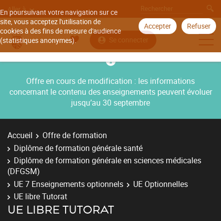
Aller à
En poursuivant votre navigation sur ce
site, vous acceptez l'utilisation de
Accepter
Refuser
cookies à des fins de mesure d'audience
Se connecter
(statistiques anonymes).
Offre en cours de modification : les informations
concernant le contenu des enseignements peuvent évoluer
jusqu’au 30 septembre
Accueil
Offre de formation
Diplôme de formation générale santé
Diplôme de formation générale en sciences médicales
(DFGSM)
UE 7 Enseignements optionnels
UE Optionnelles
UE libre Tutorat
UE LIBRE TUTORAT