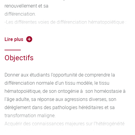
renouvellement et sa
différenciation.
-Les différentes voies de différenciation hématopoïétique :
facteurs de
transcription de l’hématopoïèse, cytokines et récepteurs,
Lire plus
voies de
signalisation, application à l’érythropoïèse, la
Objectifs
mégacaryopoïèse, la
granulopoïèse, la monocytopoïèse, la lymphopoïèse B et T
Donner aux étudiants l’opportunité de comprendre la
- Les fonctions non hématopoïétiques des cellules
différenciation normale d’un tissu modèle, le tissu
sanguines : la
hématopoïétique, de son ontogénie à son homéostasie à
réparation tissulaire, l’angiogénèse, etc..
l’âge adulte, sa réponse aux agressions diverses, son
- Les pathologies congénitales de l’hématopoïèse : les
dérèglement dans des pathologies héréditaires et sa
hémolyses
transformation maligne.
constitutionnelles, la maladie de Blackfan Diamond, les
Acquérir des connaissances majeures sur l’hétérogénéité
neutropénies et
tumorale, l’hématopoïèse clonale, la transformation