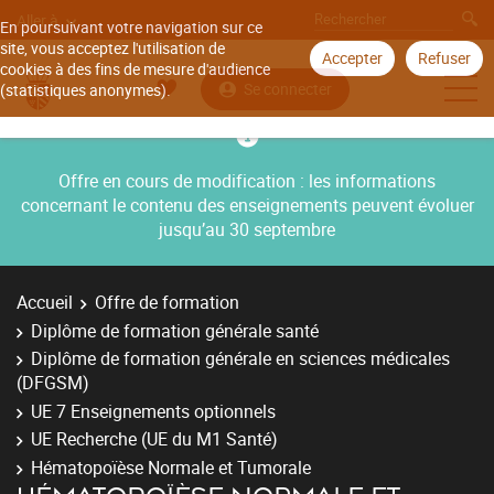
Aller à
En poursuivant votre navigation sur ce
site, vous acceptez l'utilisation de
Accepter
Refuser
cookies à des fins de mesure d'audience
Se connecter
(statistiques anonymes).
Offre en cours de modification : les informations
concernant le contenu des enseignements peuvent évoluer
jusqu’au 30 septembre
Accueil
Offre de formation
Diplôme de formation générale santé
Diplôme de formation générale en sciences médicales
(DFGSM)
UE 7 Enseignements optionnels
UE Recherche (UE du M1 Santé)
Hématopoïèse Normale et Tumorale