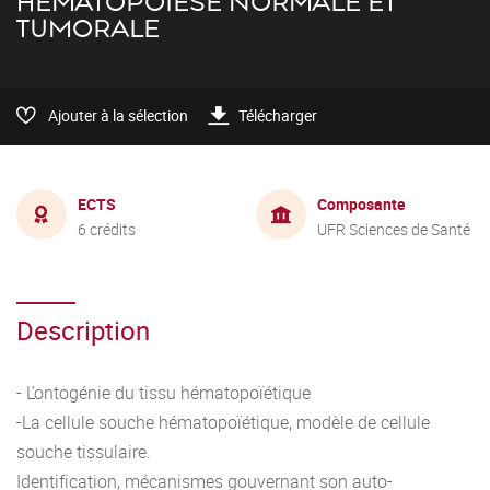
HÉMATOPOÏÈSE NORMALE ET
TUMORALE
Ajouter à la sélection
Télécharger
ECTS
Composante
6 crédits
UFR Sciences de Santé
Description
- L’ontogénie du tissu hématopoïétique
-La cellule souche hématopoïétique, modèle de cellule
souche tissulaire.
Identification, mécanismes gouvernant son auto-