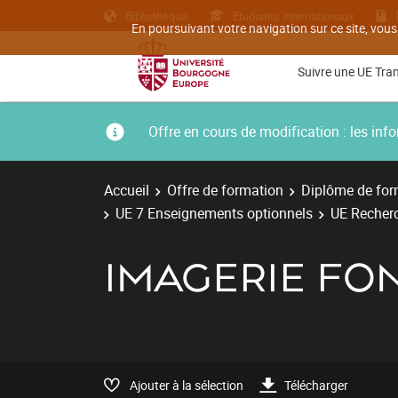
Bibliothèque
Etudiants internationaux
En poursuivant votre navigation sur ce site, vous
Suivre une UE Tra
Offre en cours de modification : les i
Accueil
Offre de formation
Diplôme de for
UE 7 Enseignements optionnels
UE Recher
IMAGERIE FO
Ajouter à la sélection
Télécharger