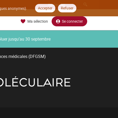
Accepter
Refuser
tiques anonymes).
Ma sélection
Se connecter
oluer jusqu’au 30 septembre
ences médicales (DFGSM)
OLÉCULAIRE