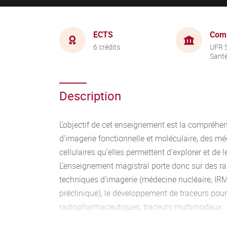
ECTS
Com
6 crédits
UFR S
Sant
Description
L’objectif de cet enseignement est la compréhe
d’imagerie fonctionnelle et moléculaire, des m
cellulaires qu’elles permettent d’explorer et de 
L’enseignement magistral porte donc sur des rap
techniques d’imagerie (médecine nucléaire, IRM
préclinique), le développement de traceurs pour
radiopharmaceutiques, traceurs multimodaux…), 
applications en routine et en recherche cliniq