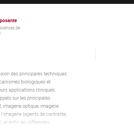
posante
ciences de
é
nsion des principales techniques
écanismes biologiques et
leurs applications cliniques.
pels sur les principales
, imagerie optique, imagerie
 l’imagerie (agents de contraste,
et enfin les différentes
ue, notamment dans le domaine de