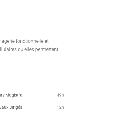
ladies infectieuses.
ation d’un mémoire
un sujet de recherche avec l’aide
agerie fonctionnelle et
lulaires qu'elles permettent
rs Magistral
49h
vaux Dirigés
12h