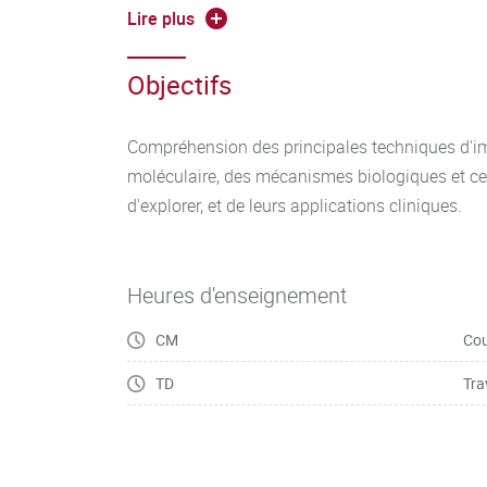
la cardiologie, l’oncologie, la neurologie, les ma
Lire plus
Enfin l’enseignement dirigé comprend la réalis
bibliographique et d’une présentation orale sur 
Objectifs
d’un enseignant responsable.
Compréhension des principales techniques d'im
moléculaire, des mécanismes biologiques et cel
d'explorer, et de leurs applications cliniques.
Heures d'enseignement
CM
Cou
TD
Tra