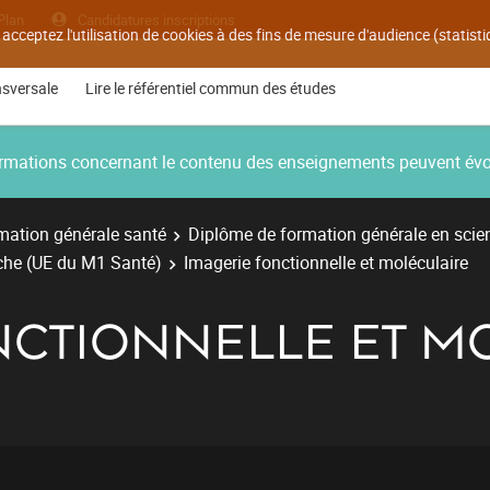
Plan
Candidatures inscriptions
 acceptez l'utilisation de cookies à des fins de mesure d'audience (statis
nsversale
Lire le référentiel commun des études
nformations concernant le contenu des enseignements peuvent év
mation générale santé
Diplôme de formation générale en sci
che (UE du M1 Santé)
Imagerie fonctionnelle et moléculaire
NCTIONNELLE ET M