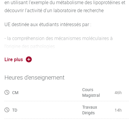
en utilisant l’exemple du métabolisme des lipoprotéines et
découvrir l’activité d’un laboratoire de recherche
UE destinée aux étudiants intéressés par :
- la compréhension des mécanismes moléculaires à
l’origine des pathologies
Lire plus
- la recherche fondamentale et translationnelle
-le métabolisme et les maladies cardiovasculaires
Heures d'enseignement
Cours
CM
46h
Magistral
Travaux
TD
14h
Dirigés