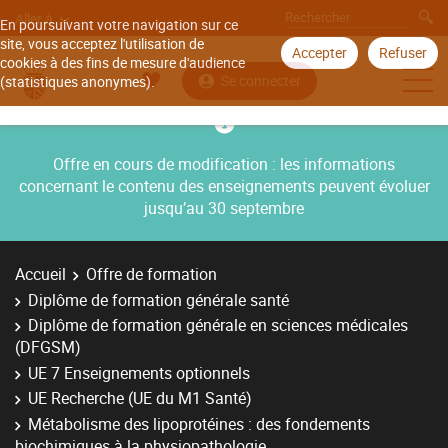
Aller à
En poursuivant votre navigation sur ce
site, vous acceptez l'utilisation de
Accepter
Refuser
cookies à des fins de mesure d'audience
Se connecter
(statistiques anonymes).
Offre en cours de modification : les informations
concernant le contenu des enseignements peuvent évoluer
jusqu’au 30 septembre
Accueil
Offre de formation
Diplôme de formation générale santé
Diplôme de formation générale en sciences médicales
(DFGSM)
UE 7 Enseignements optionnels
UE Recherche (UE du M1 Santé)
Métabolisme des lipoprotéines : des fondements
biochimiques à la physiopathologie