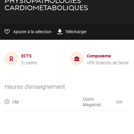
PHYSIOPATHOLOGIES
CARDIOMETABOLIQUES
Ajouter à la sélection
Télécharger
ECTS
Composante
3 crédits
UFR Sciences de Santé
Heures d'enseignement
Cours
CM
30h
Magistral