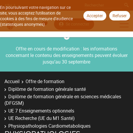
Aller à
En poursuivant votre navigation sur ce
site, vous acceptez l'utilisation de
Accepter
Refuser
cookies à des fins de mesure d'audience
Se connecter
(statistiques anonymes).
Offre en cours de modification : les informations
concernant le contenu des enseignements peuvent évoluer
jusqu’au 30 septembre
Accueil
Offre de formation
Diplôme de formation générale santé
Diplôme de formation générale en sciences médicales
(DFGSM)
UE 7 Enseignements optionnels
UE Recherche (UE du M1 Santé)
Physiopathologies Cardiometaboliques