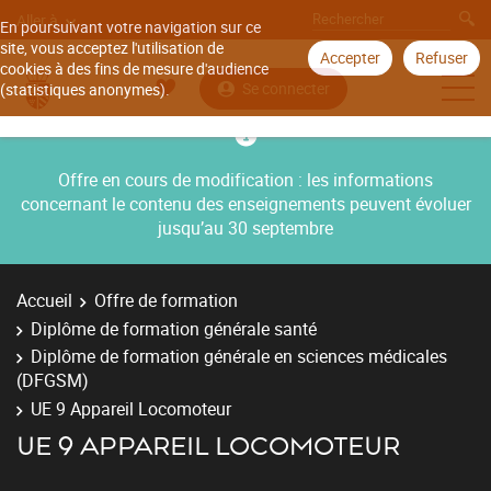
Aller à
En poursuivant votre navigation sur ce
site, vous acceptez l'utilisation de
Accepter
Refuser
cookies à des fins de mesure d'audience
Se connecter
(statistiques anonymes).
Offre en cours de modification : les informations
concernant le contenu des enseignements peuvent évoluer
jusqu’au 30 septembre
Accueil
Offre de formation
Diplôme de formation générale santé
Diplôme de formation générale en sciences médicales
(DFGSM)
UE 9 Appareil Locomoteur
UE 9 APPAREIL LOCOMOTEUR