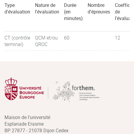
Type
Nature de
Durée
Nombre
Coefficie
Sémiologie médicale rachis
d'évaluation
l'évaluation
(en
d'épreuves
de
minutes)
l'évaluat
Sémiologie chirurgicale rachis
CT (contrôle
QCM et/ou
60
12
terminal)
QROC
Anatomie et biomécanique de la hanche
Sémiologie médicale hanche
Sémiologie chirurgicale hanche
Anatomie et biomécanique du genou
Sémiologie médicale genou
Sémiologie chirurgicale genou
Maison de l'université
Anatomie et biomécanique cheville / pied
Esplanade Erasme
BP 27877 - 21078 Dijon Cedex
Sémiologie médicale cheville/pied