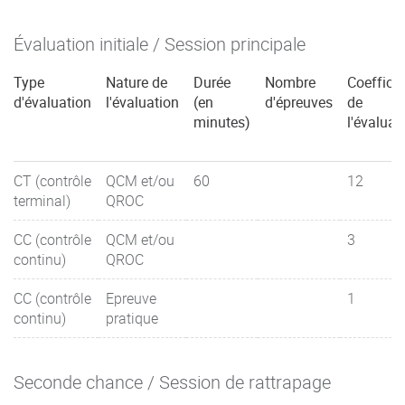
phospho-calcique
Évaluation initiale / Session principale
Anatomie et biomécanique de l'épaule
Type
Nature de
Durée
Nombre
Coefficie
Sémiologie médicale de l'épaule
d'évaluation
l'évaluation
(en
d'épreuves
de
minutes)
l'évaluat
Sémiologie chirurgicale de l'épaule
Anatomie et biomécanique du coude
CT (contrôle
QCM et/ou
60
12
terminal)
QROC
Sémiologie médicale du coude
CC (contrôle
QCM et/ou
3
Sémiologie chirurgicale du coude
continu)
QROC
Anatomie et biomécanique main/poignet
CC (contrôle
Epreuve
1
Sémiologie médicale main/poignet
continu)
pratique
Sémiologie chirurgicale main/poignet
Seconde chance / Session de rattrapage
Anatomie et biomécanique du rachis