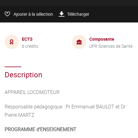
Ajouter à la sélection
Télécharger
ECTS
Composante
6 crédits
UFR Sciences de Santé
Description
APPAREIL LOCOMOTEUR
Responsable pédagogique : Pr Emmanuel BAULOT et Dr
Pierre MARTZ
PROGRAMME d’ENSEIGNEMENT