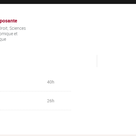
posante
roit, Sciences
omique et
ique
40h
26h