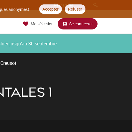
Accepter
Refuser
tiques anonymes).
Ma sélection
Se connecter
oluer jusqu’au 30 septembre
 Creusot
TALES 1