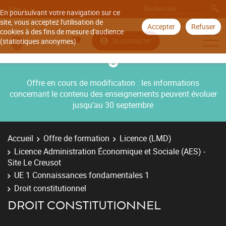
Aller à
En poursuivant votre navigation sur ce
site, vous acceptez l'utilisation de
Accepter
Refuser
cookies à des fins de mesure d'audience
Se connecter
(statistiques anonymes).
Offre en cours de modification : les informations
concernant le contenu des enseignements peuvent évoluer
jusqu’au 30 septembre
Accueil
Offre de formation
Licence (LMD)
Licence Administration Économique et Sociale (AES) -
Site Le Creusot
UE 1 Connaissances fondamentales 1
Droit constitutionnel
DROIT CONSTITUTIONNEL