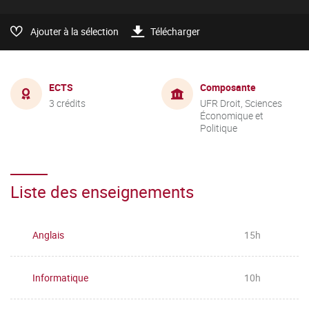
Ajouter à la sélection
Télécharger
ECTS
Composante
3 crédits
UFR Droit, Sciences
Économique et
Politique
Liste des enseignements
Anglais
15h
Informatique
10h