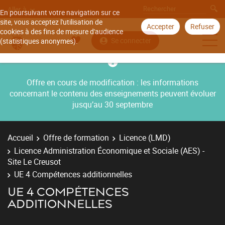
Aller à
En poursuivant votre navigation sur ce
site, vous acceptez l'utilisation de
Accepter
Refuser
cookies à des fins de mesure d'audience
Se connecter
(statistiques anonymes).
Offre en cours de modification : les informations
concernant le contenu des enseignements peuvent évoluer
jusqu’au 30 septembre
Accueil
Offre de formation
Licence (LMD)
Licence Administration Économique et Sociale (AES) -
Site Le Creusot
UE 4 Compétences additionnelles
UE 4 COMPÉTENCES
ADDITIONNELLES