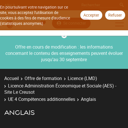
Aller à
En poursuivant votre navigation sur ce
site, vous acceptez l'utilisation de
Accepter
Refuser
cookies à des fins de mesure d'audience
Se connecter
(statistiques anonymes).
Offre en cours de modification : les informations
concernant le contenu des enseignements peuvent évoluer
jusqu’au 30 septembre
Accueil
Offre de formation
Licence (LMD)
Licence Administration Économique et Sociale (AES) -
Site Le Creusot
UE 4 Compétences additionnelles
Anglais
ANGLAIS