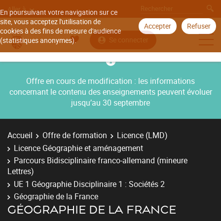
Aller à
En poursuivant votre navigation sur ce
site, vous acceptez l'utilisation de
Accepter
Refuser
cookies à des fins de mesure d'audience
Se connecter
(statistiques anonymes).
Offre en cours de modification : les informations
concernant le contenu des enseignements peuvent évoluer
jusqu’au 30 septembre
Accueil
Offre de formation
Licence (LMD)
Licence Géographie et aménagement
Parcours Bidisciplinaire franco-allemand (mineure
Lettres)
UE 1 Géographie Disciplinaire 1 : Sociétés 2
Géographie de la France
GÉOGRAPHIE DE LA FRANCE