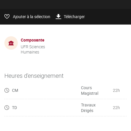
Ajouter à la sélection
Télécharger
Composante
UFR Sciences
Humaines
Heures d'enseignement
Cours
CM
22h
Magistral
Travaux
TD
22h
Dirigés