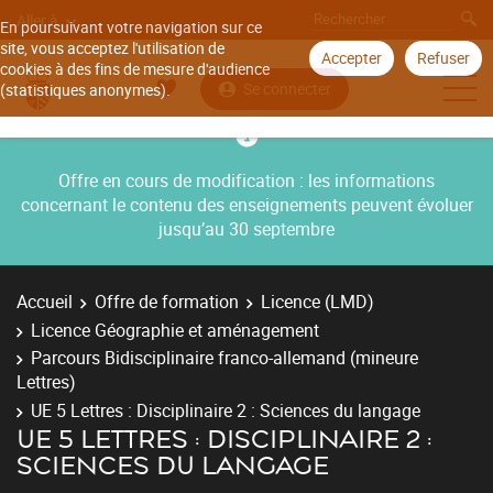
Aller à
En poursuivant votre navigation sur ce
site, vous acceptez l'utilisation de
Accepter
Refuser
cookies à des fins de mesure d'audience
Se connecter
(statistiques anonymes).
Offre en cours de modification : les informations
concernant le contenu des enseignements peuvent évoluer
jusqu’au 30 septembre
Accueil
Offre de formation
Licence (LMD)
Licence Géographie et aménagement
Parcours Bidisciplinaire franco-allemand (mineure
Lettres)
UE 5 Lettres : Disciplinaire 2 : Sciences du langage
UE 5 LETTRES : DISCIPLINAIRE 2 :
SCIENCES DU LANGAGE