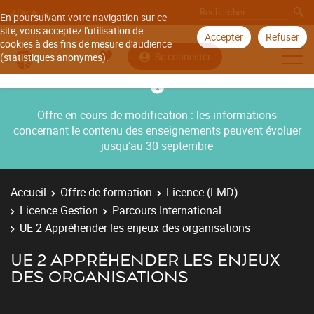
Aller à
En poursuivant votre navigation sur ce
site, vous acceptez l'utilisation de
Accepter
Refuser
cookies à des fins de mesure d'audience
Se connecter
(statistiques anonymes).
Offre en cours de modification : les informations
concernant le contenu des enseignements peuvent évoluer
jusqu’au 30 septembre
Accueil
Offre de formation
Licence (LMD)
Licence Gestion
Parcours International
UE 2 Appréhender les enjeux des organisations
UE 2 APPRÉHENDER LES ENJEUX
DES ORGANISATIONS