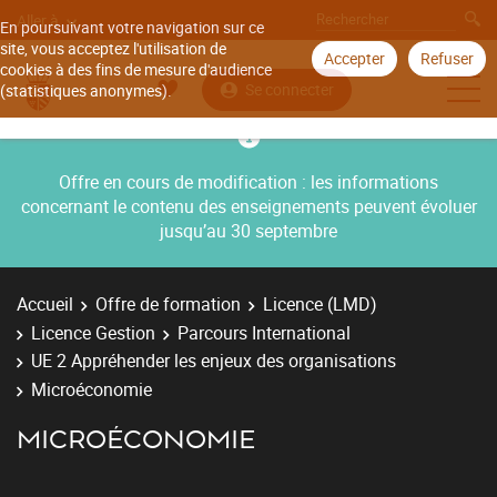
Aller à
En poursuivant votre navigation sur ce
site, vous acceptez l'utilisation de
Accepter
Refuser
cookies à des fins de mesure d'audience
Se connecter
(statistiques anonymes).
Offre en cours de modification : les informations
concernant le contenu des enseignements peuvent évoluer
jusqu’au 30 septembre
Accueil
Offre de formation
Licence (LMD)
Licence Gestion
Parcours International
UE 2 Appréhender les enjeux des organisations
Microéconomie
MICROÉCONOMIE