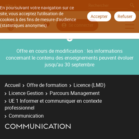
Aller à
En poursuivant votre navigation sur ce
site, vous acceptez l'utilisation de
Accepter
Refuser
cookies à des fins de mesure d'audience
Se connecter
(statistiques anonymes).
Offre en cours de modification : les informations
concernant le contenu des enseignements peuvent évoluer
jusqu’au 30 septembre
Accueil
Offre de formation
Licence (LMD)
Licence Gestion
Parcours Management
UE 1 Informer et communiquer en contexte
professionnel
Communication
COMMUNICATION