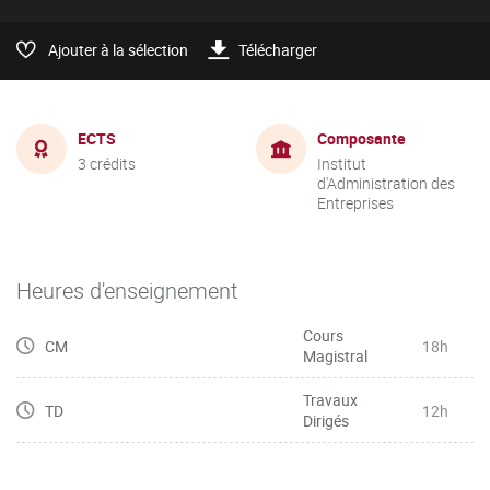
Ajouter à la sélection
Télécharger
ECTS
Composante
3 crédits
Institut
d'Administration des
Entreprises
Heures d'enseignement
Cours
CM
18h
Magistral
Travaux
TD
12h
Dirigés