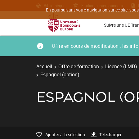
Bibliothèque
Etudiants internationaux
En poursuivant votre navigation sur ce site, vous
Suivre une UE Tra
Offre en cours de modification : les i
Accueil
Offre de formation
Licence (LMD)
Espagnol (option)
ESPAGNOL (O
Ajouter à la sélection
Télécharger