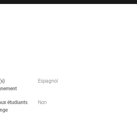
s)
Espagnol
gnement
aux étudiants
Non
ange