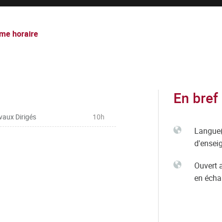
me horaire
En bref
vaux Dirigés
10h
Langue(
d'ensei
Ouvert 
en éch