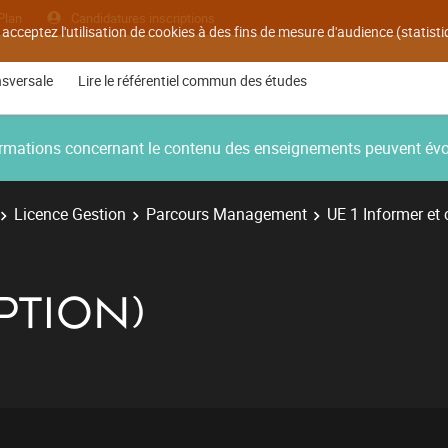
Plan
Candidatures inscriptions
 acceptez l'utilisation de cookies à des fins de mesure d'audience (statis
nsversale
Lire le référentiel commun des études
nformations concernant le contenu des enseignements peuvent év
Licence Gestion
Parcours Management
UE 1 Informer et
PTION)