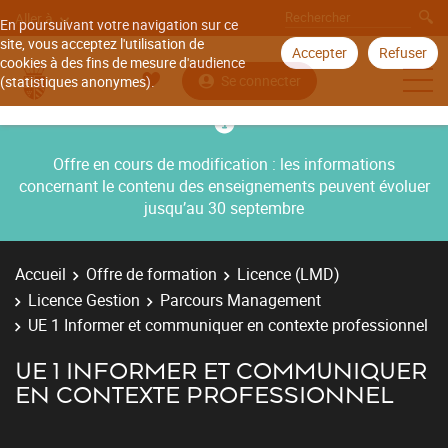
Aller à
En poursuivant votre navigation sur ce
site, vous acceptez l'utilisation de
Accepter
Refuser
cookies à des fins de mesure d'audience
Se connecter
(statistiques anonymes).
Offre en cours de modification : les informations
concernant le contenu des enseignements peuvent évoluer
jusqu’au 30 septembre
Accueil
Offre de formation
Licence (LMD)
Licence Gestion
Parcours Management
UE 1 Informer et communiquer en contexte professionnel
UE 1 INFORMER ET COMMUNIQUER
EN CONTEXTE PROFESSIONNEL