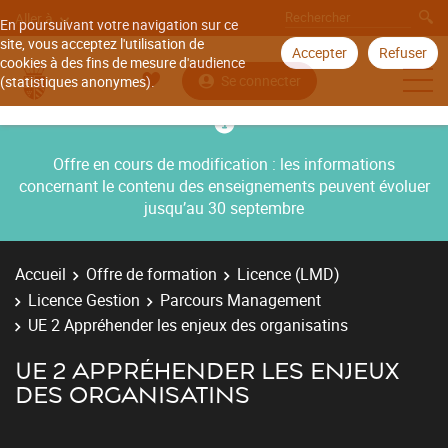
Aller à
En poursuivant votre navigation sur ce
site, vous acceptez l'utilisation de
Accepter
Refuser
cookies à des fins de mesure d'audience
Se connecter
(statistiques anonymes).
Offre en cours de modification : les informations
concernant le contenu des enseignements peuvent évoluer
jusqu’au 30 septembre
Accueil
Offre de formation
Licence (LMD)
Licence Gestion
Parcours Management
UE 2 Appréhender les enjeux des organisatins
UE 2 APPRÉHENDER LES ENJEUX
DES ORGANISATINS