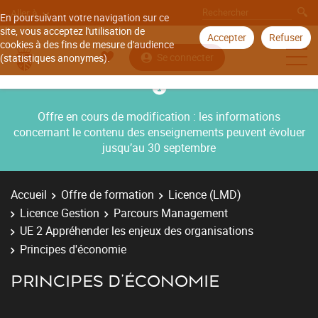
Aller à
En poursuivant votre navigation sur ce
site, vous acceptez l'utilisation de
Accepter
Refuser
cookies à des fins de mesure d'audience
Se connecter
(statistiques anonymes).
Offre en cours de modification : les informations
concernant le contenu des enseignements peuvent évoluer
jusqu’au 30 septembre
Accueil
Offre de formation
Licence (LMD)
Licence Gestion
Parcours Management
UE 2 Appréhender les enjeux des organisations
Principes d'économie
PRINCIPES D'ÉCONOMIE