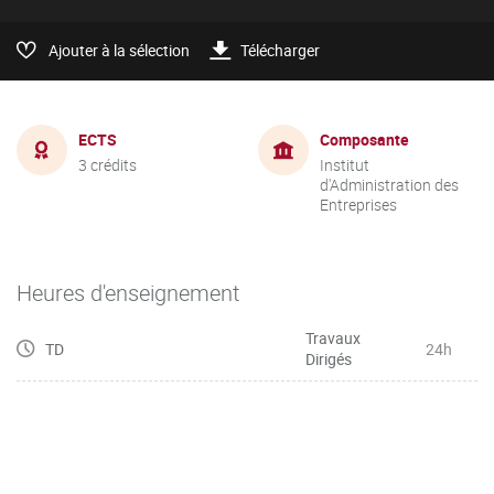
Ajouter à la sélection
Télécharger
ECTS
Composante
3 crédits
Institut
d'Administration des
Entreprises
Heures d'enseignement
Travaux
TD
24h
Dirigés