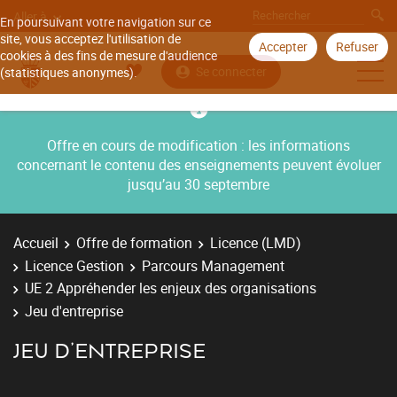
Aller à
En poursuivant votre navigation sur ce
site, vous acceptez l'utilisation de
Accepter
Refuser
cookies à des fins de mesure d'audience
Se connecter
(statistiques anonymes).
Offre en cours de modification : les informations
concernant le contenu des enseignements peuvent évoluer
jusqu’au 30 septembre
Accueil
Offre de formation
Licence (LMD)
Licence Gestion
Parcours Management
UE 2 Appréhender les enjeux des organisations
Jeu d'entreprise
JEU D'ENTREPRISE