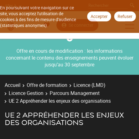
Aller à
En poursuivant votre navigation sur ce
site, vous acceptez l'utilisation de
Accepter
Refuser
cookies à des fins de mesure d'audience
Se connecter
(statistiques anonymes).
Offre en cours de modification : les informations
concernant le contenu des enseignements peuvent évoluer
jusqu’au 30 septembre
Accueil
Offre de formation
Licence (LMD)
Licence Gestion
Parcours Management
UE 2 Appréhender les enjeux des organisations
UE 2 APPRÉHENDER LES ENJEUX
DES ORGANISATIONS