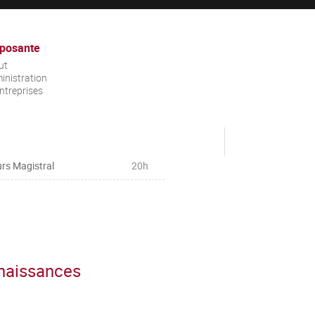
posante
ut
inistration
ntreprises
rs Magistral
20h
nnaissances