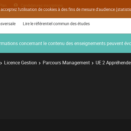
Plan
Candidatures inscriptions
 acceptez l'utilisation de cookies à des fins de mesure d'audience (statis
nsversale
Lire le référentiel commun des études
nformations concernant le contenu des enseignements peuvent év
Licence Gestion
Parcours Management
UE 2 Appréhender