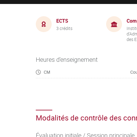
ECTS
Com
3 crédits
Instit
d'Adm
des E
Heures d'enseignement
CM
Cou
Modalités de contrôle des co
Évaluation initiale / Session principale