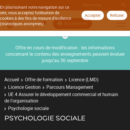
Aller à
En poursuivant votre navigation sur ce
site, vous acceptez l'utilisation de
Accepter
Refuser
cookies à des fins de mesure d'audience
Se connecter
(statistiques anonymes).
Offre en cours de modification : les informations
concernant le contenu des enseignements peuvent évoluer
jusqu’au 30 septembre
Accueil
Offre de formation
Licence (LMD)
Licence Gestion
Parcours Management
UE 4 Assurer le développement commercial et humain
de l'organisation
Psychologie sociale
PSYCHOLOGIE SOCIALE