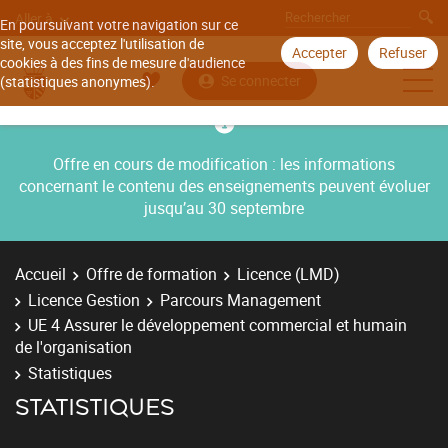
Aller à
En poursuivant votre navigation sur ce
site, vous acceptez l'utilisation de
Accepter
Refuser
cookies à des fins de mesure d'audience
Se connecter
(statistiques anonymes).
Offre en cours de modification : les informations
concernant le contenu des enseignements peuvent évoluer
jusqu’au 30 septembre
Accueil
Offre de formation
Licence (LMD)
Licence Gestion
Parcours Management
UE 4 Assurer le développement commercial et humain
de l'organisation
Statistiques
STATISTIQUES