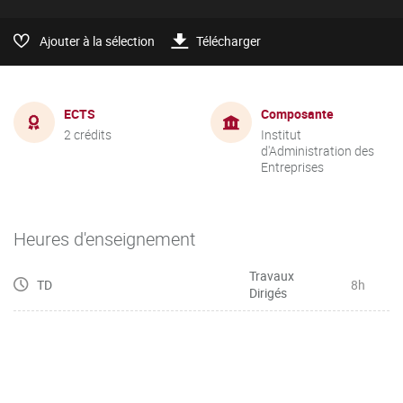
Ajouter à la sélection
Télécharger
ECTS
Composante
2 crédits
Institut
d'Administration des
Entreprises
Heures d'enseignement
Travaux
TD
8h
Dirigés