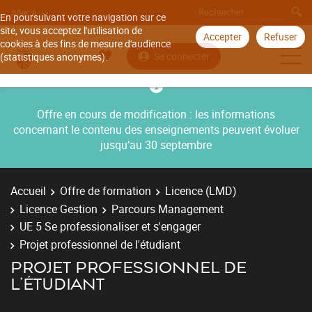
Aller à
En poursuivant votre navigation sur ce
site, vous acceptez l'utilisation de
Accepter
Refuser
cookies à des fins de mesure d'audience
Se connecter
(statistiques anonymes).
Offre en cours de modification : les informations
concernant le contenu des enseignements peuvent évoluer
jusqu’au 30 septembre
Accueil
Offre de formation
Licence (LMD)
Licence Gestion
Parcours Management
UE 5 Se professionaliser et s'engager
Projet professionnel de l'étudiant
PROJET PROFESSIONNEL DE
L'ÉTUDIANT