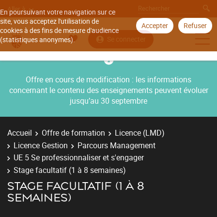
Aller à
En poursuivant votre navigation sur ce
site, vous acceptez l'utilisation de
Accepter
Refuser
cookies à des fins de mesure d'audience
Se connecter
(statistiques anonymes).
Offre en cours de modification : les informations
concernant le contenu des enseignements peuvent évoluer
jusqu’au 30 septembre
Accueil
Offre de formation
Licence (LMD)
Licence Gestion
Parcours Management
UE 5 Se professionnaliser et s'engager
Stage facultatif (1 à 8 semaines)
STAGE FACULTATIF (1 À 8
SEMAINES)