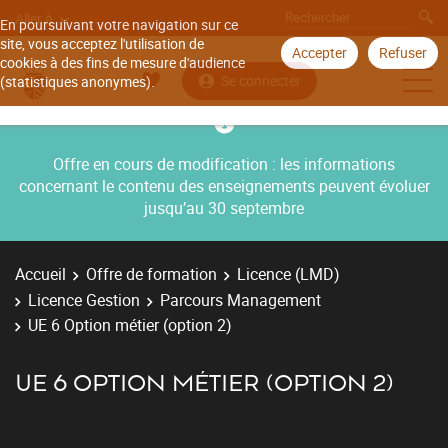
Aller à
En poursuivant votre navigation sur ce
site, vous acceptez l'utilisation de
Accepter
Refuser
cookies à des fins de mesure d'audience
Se connecter
(statistiques anonymes).
Offre en cours de modification : les informations
concernant le contenu des enseignements peuvent évoluer
jusqu’au 30 septembre
Accueil
Offre de formation
Licence (LMD)
Licence Gestion
Parcours Management
UE 6 Option métier (option 2)
UE 6 OPTION MÉTIER (OPTION 2)