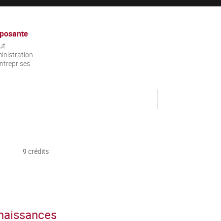
posante
ut
inistration
ntreprises
9 crédits
nnaissances