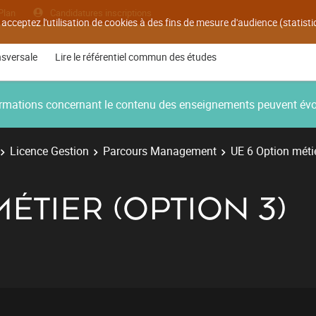
Plan
Candidatures inscriptions
 acceptez l'utilisation de cookies à des fins de mesure d'audience (statis
nsversale
Lire le référentiel commun des études
nformations concernant le contenu des enseignements peuvent év
Licence Gestion
Parcours Management
UE 6 Option métie
MÉTIER (OPTION 3)