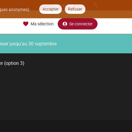
Accepter
Refuser
tiques anonymes).
Ma sélection
Se connecter
oluer jusqu’au 30 septembre
r (option 3)