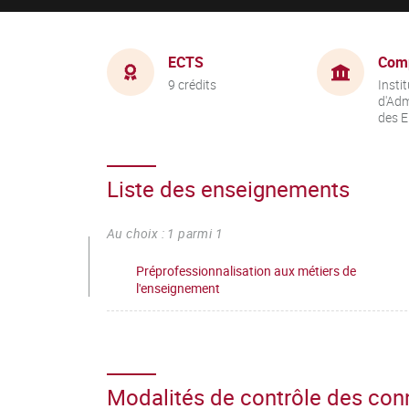
ECTS
Com
9 crédits
Instit
d'Adm
des E
Liste des enseignements
Au choix : 1 parmi 1
Préprofessionnalisation aux métiers de
l'enseignement
Modalités de contrôle des co