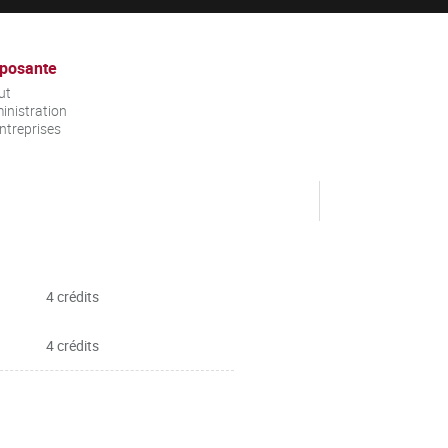
posante
ut
inistration
ntreprises
4 crédits
4 crédits