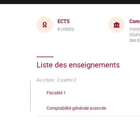
ECTS
Com
8 crédits
Instit
d'Adm
des E
Liste des enseignements
Au choix : 2 parmi 2
Fiscalité 1
Comptabilité générale avancée