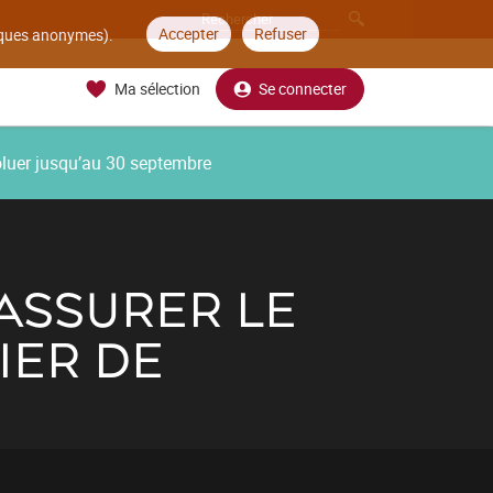
Accepter
Refuser
tiques anonymes).
Ma sélection
Se connecter
oluer jusqu’au 30 septembre
 ASSURER LE
IER DE