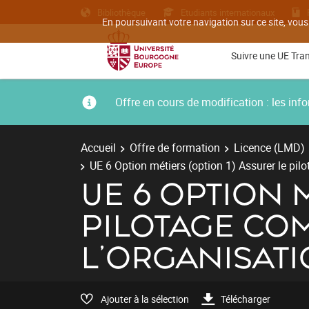
Bibliothèque
Etudiants internationaux
En poursuivant votre navigation sur ce site, vous
Suivre une UE Tra
Offre en cours de modification : les i
Accueil
Offre de formation
Licence (LMD)
UE 6 Option métiers (option 1) Assurer le pilo
UE 6 OPTION 
PILOTAGE COM
L'ORGANISAT
Ajouter à la sélection
Télécharger