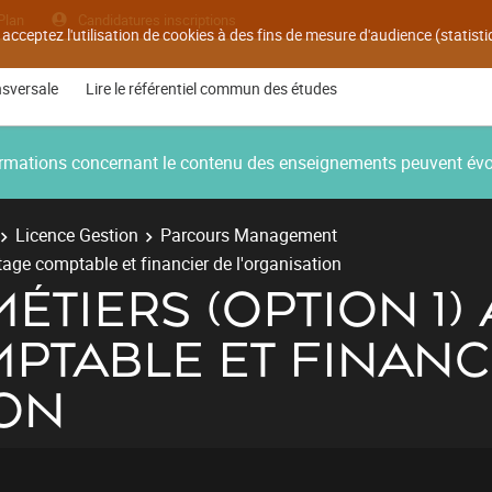
Plan
Candidatures inscriptions
 acceptez l'utilisation de cookies à des fins de mesure d'audience (statis
nsversale
Lire le référentiel commun des études
nformations concernant le contenu des enseignements peuvent év
Licence Gestion
Parcours Management
tage comptable et financier de l'organisation
MÉTIERS (OPTION 1)
PTABLE ET FINANC
ION