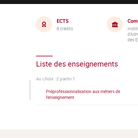
ECTS
Com
8 crédits
Instit
d'Adm
des E
Liste des enseignements
Au choix : 2 parmi 1
Préprofessionnalisation aux métiers de
l'enseignement