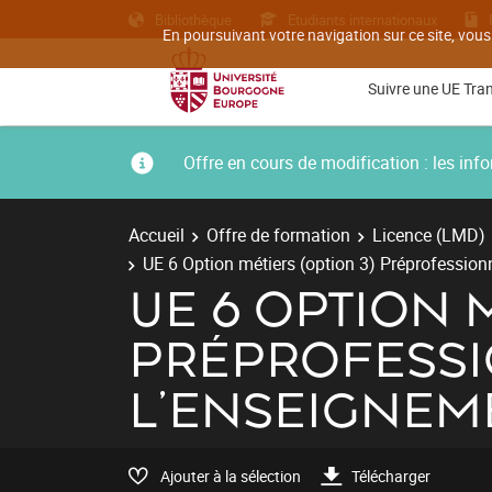
Bibliothèque
Etudiants internationaux
En poursuivant votre navigation sur ce site, vous
Suivre une UE Tra
Offre en cours de modification : les i
Accueil
Offre de formation
Licence (LMD)
UE 6 Option métiers (option 3) Préprofession
UE 6 OPTION 
PRÉPROFESSI
L'ENSEIGNEM
Ajouter à la sélection
Télécharger