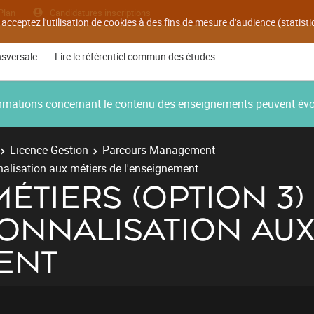
Plan
Candidatures inscriptions
 acceptez l'utilisation de cookies à des fins de mesure d'audience (statis
nsversale
Lire le référentiel commun des études
nformations concernant le contenu des enseignements peuvent év
Licence Gestion
Parcours Management
nalisation aux métiers de l'enseignement
MÉTIERS (OPTION 3)
ONNALISATION AUX
ENT