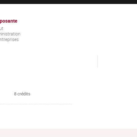
posante
ut
inistration
ntreprises
8 crédits