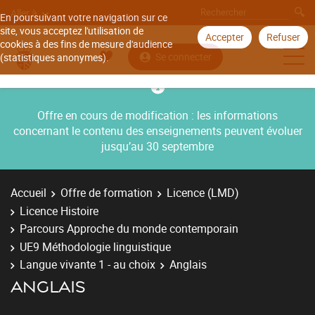
Aller à
En poursuivant votre navigation sur ce
site, vous acceptez l'utilisation de
Accepter
Refuser
cookies à des fins de mesure d'audience
Se connecter
(statistiques anonymes).
Offre en cours de modification : les informations
concernant le contenu des enseignements peuvent évoluer
jusqu’au 30 septembre
Accueil
Offre de formation
Licence (LMD)
Licence Histoire
Parcours Approche du monde contemporain
UE9 Méthodologie linguistique
Langue vivante 1 - au choix
Anglais
ANGLAIS