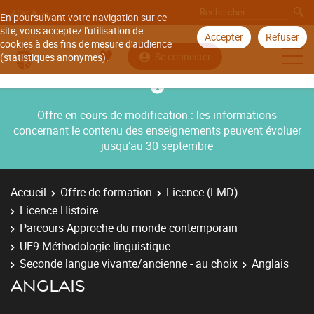
Aller à
En poursuivant votre navigation sur ce
site, vous acceptez l'utilisation de
Accepter
Refuser
cookies à des fins de mesure d'audience
Se connecter
(statistiques anonymes).
Offre en cours de modification : les informations
concernant le contenu des enseignements peuvent évoluer
jusqu’au 30 septembre
Accueil
Offre de formation
Licence (LMD)
Licence Histoire
Parcours Approche du monde contemporain
UE9 Méthodologie linguistique
Seconde langue vivante/ancienne - au choix
Anglais
ANGLAIS