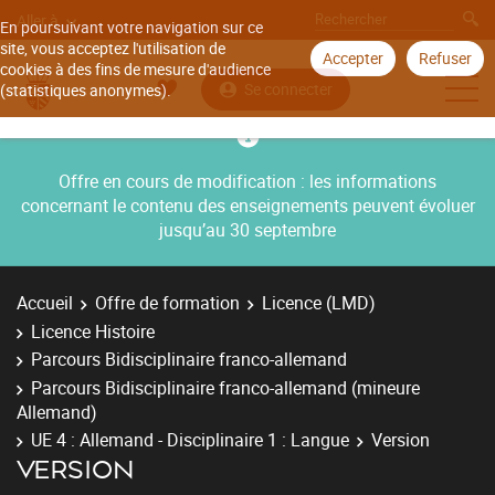
Aller à
En poursuivant votre navigation sur ce
site, vous acceptez l'utilisation de
Accepter
Refuser
cookies à des fins de mesure d'audience
Se connecter
(statistiques anonymes).
Offre en cours de modification : les informations
concernant le contenu des enseignements peuvent évoluer
jusqu’au 30 septembre
Accueil
Offre de formation
Licence (LMD)
Licence Histoire
Parcours Bidisciplinaire franco-allemand
Parcours Bidisciplinaire franco-allemand (mineure
Allemand)
UE 4 : Allemand - Disciplinaire 1 : Langue
Version
VERSION