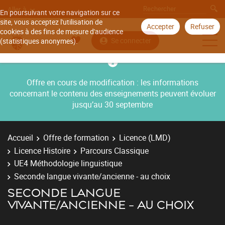
Aller à
En poursuivant votre navigation sur ce
site, vous acceptez l'utilisation de
Accepter
Refuser
cookies à des fins de mesure d'audience
Se connecter
(statistiques anonymes).
Offre en cours de modification : les informations
concernant le contenu des enseignements peuvent évoluer
jusqu’au 30 septembre
Accueil
Offre de formation
Licence (LMD)
Licence Histoire
Parcours Classique
UE4 Méthodologie linguistique
Seconde langue vivante/ancienne - au choix
SECONDE LANGUE
VIVANTE/ANCIENNE - AU CHOIX