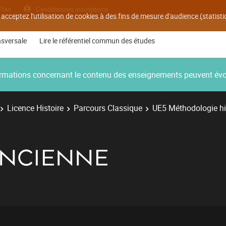
Plan
Candidatures inscriptions
 acceptez l'utilisation de cookies à des fins de mesure d'audience (statis
nsversale
Lire le référentiel commun des études
nformations concernant le contenu des enseignements peuvent év
Licence Histoire
Parcours Classique
UE5 Méthodologie hi
ANCIENNE