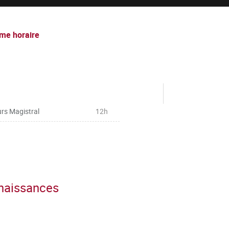
me horaire
rs Magistral
12h
nnaissances