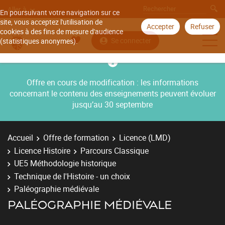
Aller à
En poursuivant votre navigation sur ce
site, vous acceptez l'utilisation de
Accepter
Refuser
cookies à des fins de mesure d'audience
Se connecter
(statistiques anonymes).
Offre en cours de modification : les informations
concernant le contenu des enseignements peuvent évoluer
jusqu’au 30 septembre
Accueil
Offre de formation
Licence (LMD)
Licence Histoire
Parcours Classique
UE5 Méthodologie historique
Technique de l'Histoire - un choix
Paléographie médiévale
PALÉOGRAPHIE MÉDIÉVALE