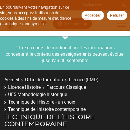
Aller à
En poursuivant votre navigation sur ce
site, vous acceptez l'utilisation de
Accepter
Refuser
cookies à des fins de mesure d'audience
Se connecter
(statistiques anonymes).
Offre en cours de modification : les informations
concernant le contenu des enseignements peuvent évoluer
jusqu’au 30 septembre
Accueil
Offre de formation
Licence (LMD)
Licence Histoire
Parcours Classique
UE5 Méthodologie historique
Technique de l'Histoire - un choix
Technique de l'histoire contemporaine
TECHNIQUE DE L'HISTOIRE
CONTEMPORAINE