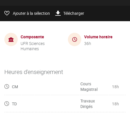
Ajouter à la sélection
Télécharger
Composante
Volume horaire
UFR Sciences
36h
Humaines
Heures d'enseignement
Cours
CM
18h
Magistral
Travaux
TD
18h
Dirigés