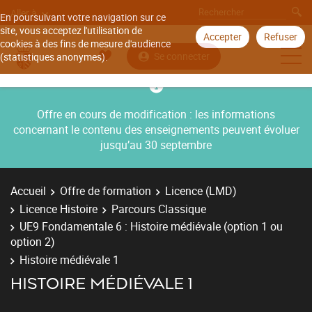
Aller à
En poursuivant votre navigation sur ce
site, vous acceptez l'utilisation de
Accepter
Refuser
cookies à des fins de mesure d'audience
Se connecter
(statistiques anonymes).
Offre en cours de modification : les informations
concernant le contenu des enseignements peuvent évoluer
jusqu’au 30 septembre
Accueil
Offre de formation
Licence (LMD)
Licence Histoire
Parcours Classique
UE9 Fondamentale 6 : Histoire médiévale (option 1 ou
option 2)
Histoire médiévale 1
HISTOIRE MÉDIÉVALE 1