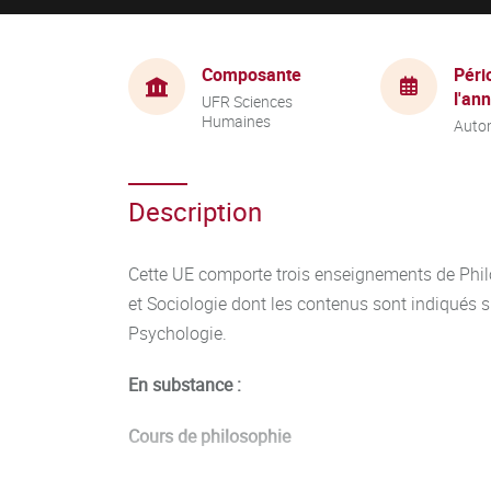
Composante
Péri
l'an
UFR Sciences
Humaines
Auto
Description
Cette UE comporte trois enseignements de Phil
et Sociologie dont les contenus sont indiqués sur
Psychologie.
En substance :
Cours de philosophie
Histoire de la philosophie : les présocratiqu