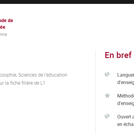
ode de
née
mne
En bref
osophie, Sciences de l’éducation
Langue(
d'ensei
 la fiche filière de L1
Méthod
d'ensei
Ouvert 
en éch
es de Thales à Democrite – A la