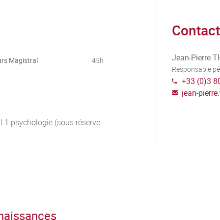
tion des cosmogonies)
Contact
Jean-Pierre 
rs Magistral
45h
Responsable p
+33 (0)3 8
jean-pierre
bent un ensemble de disciplines
ne, tant au niveau individuel que
 L1 psychologie (sous réserve
 distingue par l'étude des
ciales par lesquelles se
ndre le fonctionnement et les
interactions entre les individus
cluent :
nnaissances