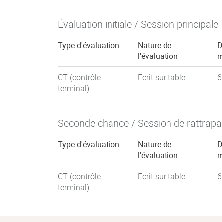
L'histoire de la sociologie ;
Évaluation initiale / Session principale
La socialisation, les normes, les valeurs et l
Type d'évaluation
Les classes sociales ;
Nature de
D
l'évaluation
m
La sociologie de l'école et les inégalités soc
CT (contrôle
Ecrit sur table
6
La sociologie du travail ;
terminal)
La sociologie de la famille ;
Seconde chance / Session de rattrap
La sociologie urbaine.
Type d'évaluation
Nature de
D
Cours de sciences de l’éducation
l'évaluation
m
Les Sciences de l’Éducation explorent toutes les 
CT (contrôle
Ecrit sur table
6
enfance à l'âge adulte, et couvrent aussi bien l
terminal)
l'éducation informelle. Les champs d'investigatio
primaire, le collège, le lycée, l'enseignement su