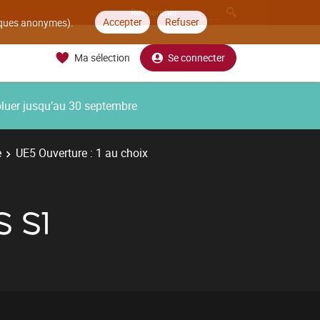
Accepter
Refuser
tiques anonymes).
Ma sélection
Se connecter
oluer jusqu’au 30 septembre
e
UE5 Ouverture : 1 au choix
 S1