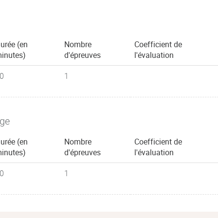
a déviance ;
urée (en
Nombre
Coefficient de
inutes)
d'épreuves
l'évaluation
iales dans l'éducation ;
0
1
age
urée (en
Nombre
Coefficient de
inutes)
d'épreuves
l'évaluation
étapes de la vie, de la petite
0
1
'éducation formelle que
n sont très variés : l'école
périeur, la formation continue des