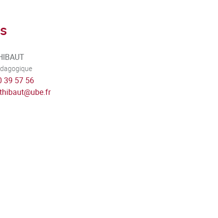
s
THIBAUT
édagogique
0 39 57 56
.thibaut
@
ube.fr