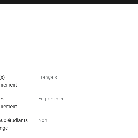
s)
Français
gnement
es
En présence
gnement
aux étudiants
Non
ange