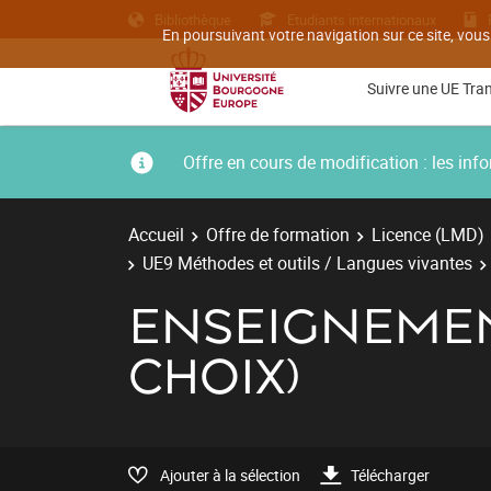
Bibliothèque
Etudiants internationaux
En poursuivant votre navigation sur ce site, vous
Suivre une UE Tra
Offre en cours de modification : les i
Accueil
Offre de formation
Licence (LMD)
UE9 Méthodes et outils / Langues vivantes
ENSEIGNEMEN
CHOIX)
Ajouter à la sélection
Télécharger