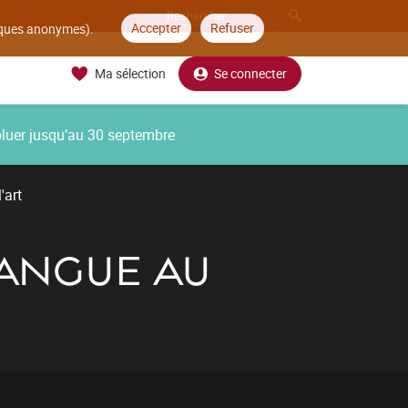
Accepter
Refuser
tiques anonymes).
Ma sélection
Se connecter
oluer jusqu’au 30 septembre
'art
LANGUE AU