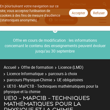
Aller à
En poursuivant votre navigation sur ce
site, vous acceptez l'utilisation de
Accepter
Refuser
cookies à des fins de mesure d'audience
Se connecter
(statistiques anonymes).
Offre en cours de modification : les informations
concernant le contenu des enseignements peuvent évoluer
jusqu’au 30 septembre
Accueil
Offre de formation
Licence (LMD)
Licence Informatique
parcours à choix
parcours Physique-Chimie
UE obligatoires
UE10 - MaPC1B - Techniques mathématiques pour la
physique et la chimie
UE10 - MAPC1B - TECHNIQUES
MATHÉMATIQUES POUR LA
PHYSIQUE ET LA CHIMIE