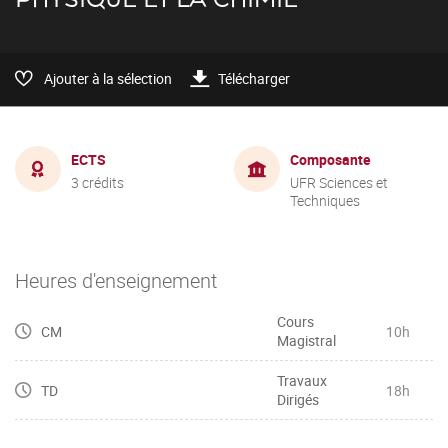
Ajouter à la sélection
Télécharger
ECTS
Composante
3 crédits
UFR Sciences et
Techniques
Heures d'enseignement
Cours
CM
10h
Magistral
Travaux
TD
18h
Dirigés