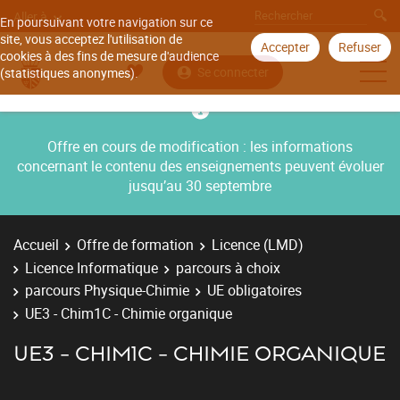
Aller à
En poursuivant votre navigation sur ce
site, vous acceptez l'utilisation de
Accepter
Refuser
cookies à des fins de mesure d'audience
Se connecter
(statistiques anonymes).
Offre en cours de modification : les informations
concernant le contenu des enseignements peuvent évoluer
jusqu’au 30 septembre
Accueil
Offre de formation
Licence (LMD)
Licence Informatique
parcours à choix
parcours Physique-Chimie
UE obligatoires
UE3 - Chim1C - Chimie organique
UE3 - CHIM1C - CHIMIE ORGANIQUE