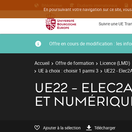
Bibliothèque
Etudiants internationaux
En poursuivant votre navigation sur ce site, vous
Suivre une UE Tra
Offre en cours de modification : les i
Accueil
Offre de formation
Licence (LMD)
UE à choix : choisir 1 parmi 3
UE22 - Elec2A
UE22 - ELEC2
ET NUMÉRIQU
Ajouter à la sélection
Télécharger