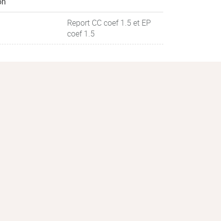
on
Report CC coef 1.5 et EP
coef 1.5