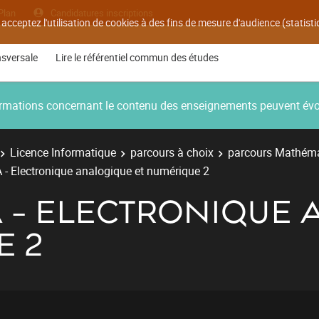
Plan
Candidatures inscriptions
 acceptez l'utilisation de cookies à des fins de mesure d'audience (statis
nsversale
Lire le référentiel commun des études
nformations concernant le contenu des enseignements peuvent év
Licence Informatique
parcours à choix
parcours Mathéma
 - Electronique analogique et numérique 2
A - ELECTRONIQUE
E 2