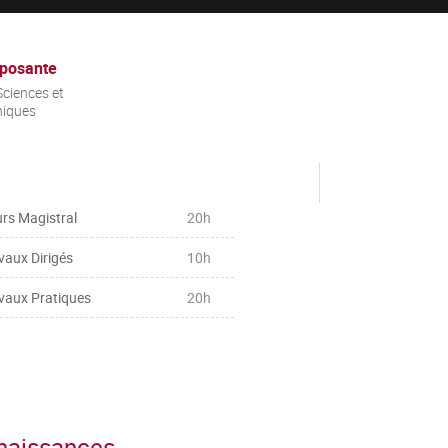
posante
ciences et
niques
rs Magistral
20h
vaux Dirigés
10h
vaux Pratiques
20h
nnaissances