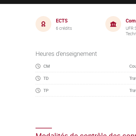
ECTS
Com
6 crédits
UFR S
Tech
Heures d'enseignement
CM
Cou
TD
Tra
TP
Tra
Modalités de contrôle des co