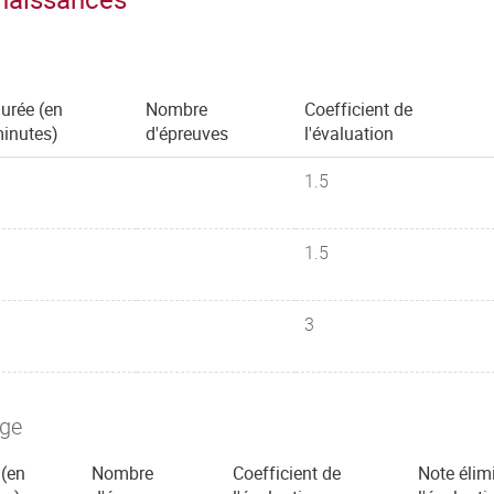
urée (en
Nombre
Coefficient de
inutes)
d'épreuves
l'évaluation
1.5
1.5
3
age
 (en
Nombre
Coefficient de
Note élim