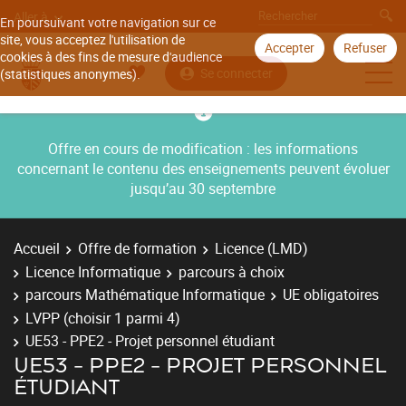
Aller à
En poursuivant votre navigation sur ce
site, vous acceptez l'utilisation de
Accepter
Refuser
cookies à des fins de mesure d'audience
Se connecter
(statistiques anonymes).
Offre en cours de modification : les informations
concernant le contenu des enseignements peuvent évoluer
jusqu’au 30 septembre
Accueil
Offre de formation
Licence (LMD)
Licence Informatique
parcours à choix
parcours Mathématique Informatique
UE obligatoires
LVPP (choisir 1 parmi 4)
UE53 - PPE2 - Projet personnel étudiant
UE53 - PPE2 - PROJET PERSONNEL
ÉTUDIANT