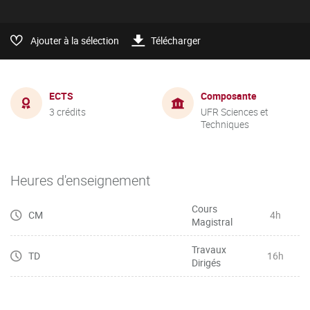
Ajouter à la sélection
Télécharger
ECTS
Composante
3 crédits
UFR Sciences et
Techniques
Heures d'enseignement
Cours
CM
4h
Magistral
Travaux
TD
16h
Dirigés