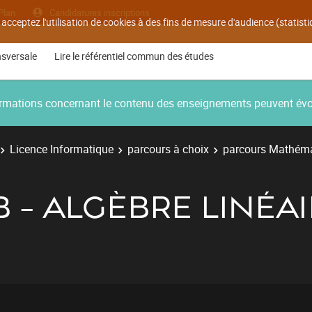
Plan
Candidatures inscriptions
 acceptez l'utilisation de cookies à des fins de mesure d'audience (statis
nsversale
Lire le référentiel commun des études
nformations concernant le contenu des enseignements peuvent év
Licence Informatique
parcours à choix
parcours Mathéma
B - ALGÈBRE LINÉAI