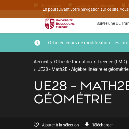
Bibliothèque
Etudiants internationaux
En poursuivant votre navigation sur ce site, vous
Suivre une UE Tra
Offre en cours de modification : les i
Accueil
Offre de formation
Licence (LMD)
UE28 - Math2B - Algèbre linéaire et géométrie
UE28 - MATH2
GÉOMÉTRIE
Ajouter à la sélection
Télécharger