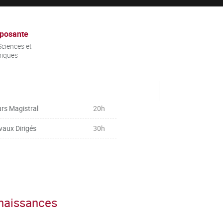
posante
ciences et
niques
rs Magistral
20h
vaux Dirigés
30h
nnaissances