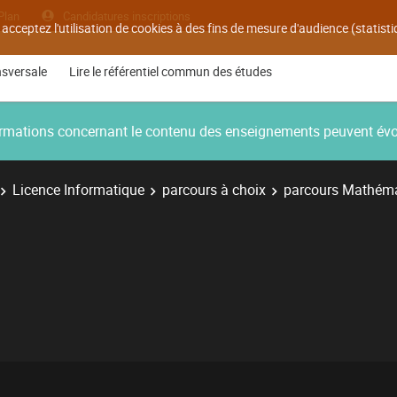
Plan
Candidatures inscriptions
 acceptez l'utilisation de cookies à des fins de mesure d'audience (statis
nsversale
Lire le référentiel commun des études
nformations concernant le contenu des enseignements peuvent év
Licence Informatique
parcours à choix
parcours Mathéma