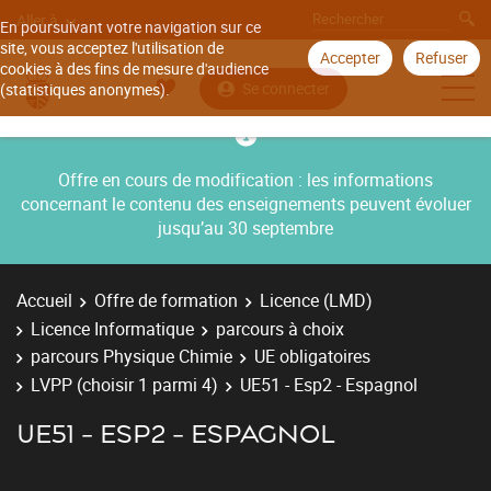
Aller à
En poursuivant votre navigation sur ce
site, vous acceptez l'utilisation de
Accepter
Refuser
cookies à des fins de mesure d'audience
Se connecter
(statistiques anonymes).
Offre en cours de modification : les informations
concernant le contenu des enseignements peuvent évoluer
jusqu’au 30 septembre
Accueil
Offre de formation
Licence (LMD)
Licence Informatique
parcours à choix
parcours Physique Chimie
UE obligatoires
LVPP (choisir 1 parmi 4)
UE51 - Esp2 - Espagnol
UE51 - ESP2 - ESPAGNOL