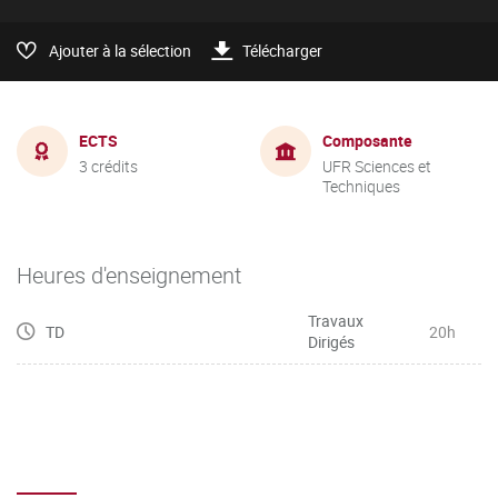
Ajouter à la sélection
Télécharger
ECTS
Composante
3 crédits
UFR Sciences et
Techniques
Heures d'enseignement
Travaux
TD
20h
Dirigés