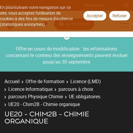
Aller à
En poursuivant votre navigation sur ce
site, vous acceptez l'utilisation de
Accepter
Refuser
cookies à des fins de mesure d'audience
Se connecter
(statistiques anonymes).
Offre en cours de modification : les informations
concernant le contenu des enseignements peuvent évoluer
jusqu’au 30 septembre
Accueil
Offre de formation
Licence (LMD)
Licence Informatique
parcours à choix
parcours Physique Chimie
UE obligatoires
UE20 - Chim2B - Chimie organique
UE20 - CHIM2B - CHIMIE
ORGANIQUE