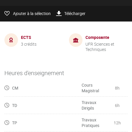
Ajouter à la sélection
Télécharger
ECTS
Composante
3 crédits
UFR Sciences et
Techniques
Heures d'enseignement
Cours
CM
8h
Magistral
Travaux
TD
6h
Dirigés
Travaux
TP
12h
Pratiques