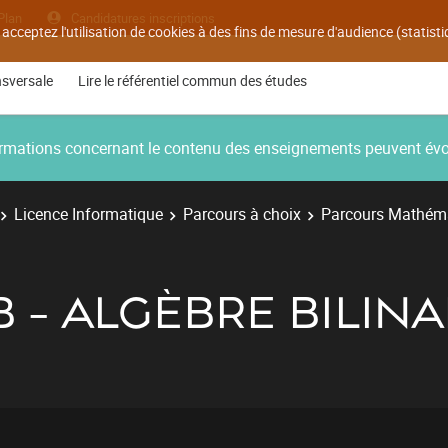
Plan
Candidatures inscriptions
 acceptez l'utilisation de cookies à des fins de mesure d'audience (statis
nsversale
Lire le référentiel commun des études
nformations concernant le contenu des enseignements peuvent év
Licence Informatique
Parcours à choix
Parcours Mathém
B - ALGÈBRE BILINA