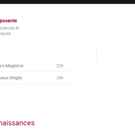
posante
ciences et
niques
rs Magistral
22h
vaux Dirigés
34h
nnaissances