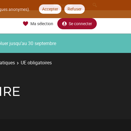
Accepter
Refuser
tiques anonymes).
Ma sélection
Se connecter
oluer jusqu’au 30 septembre
atiques
UE obligatoires
IRE