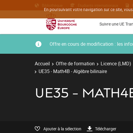
Bibliothèque
Etudiants internationaux
En poursuivant votre navigation sur ce site, vous
Suivre une UE Tra
Offre en cours de modification : les i
Accueil
Offre de formation
Licence (LMD)
UE35 - Math4B - Algèbre bilinaire
UE35 - MATH4
Ajouter à la sélection
Télécharger