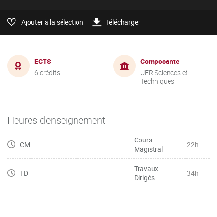
Ajouter à la sélection
Télécharger
ECTS
Composante
6 crédits
UFR Sciences et
Techniques
Heures d'enseignement
Cours
CM
22h
Magistral
Travaux
TD
34h
Dirigés