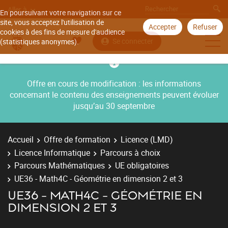
Aller à
En poursuivant votre navigation sur ce
site, vous acceptez l'utilisation de
Accepter
Refuser
cookies à des fins de mesure d'audience
Se connecter
(statistiques anonymes).
Offre en cours de modification : les informations
concernant le contenu des enseignements peuvent évoluer
jusqu’au 30 septembre
Accueil
Offre de formation
Licence (LMD)
Licence Informatique
Parcours à choix
Parcours Mathématiques
UE obligatoires
UE36 - Math4C - Géométrie en dimension 2 et 3
UE36 - MATH4C - GÉOMÉTRIE EN
DIMENSION 2 ET 3